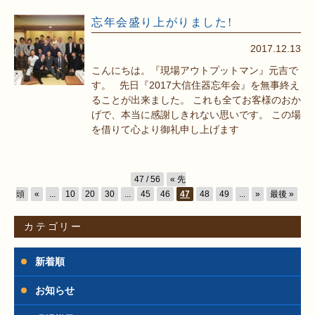
忘年会盛り上がりました!
2017.12.13
こんにちは。『現場アウトプットマン』元吉で
す。 先日『2017大信住器忘年会』を無事終え
ることが出来ました。 これも全てお客様のおか
げで、本当に感謝しきれない思いです。 この場
を借りて心より御礼申し上げます
47 / 56
« 先
頭
«
...
10
20
30
...
45
46
47
48
49
...
»
最後 »
カテゴリー
新着順
お知らせ