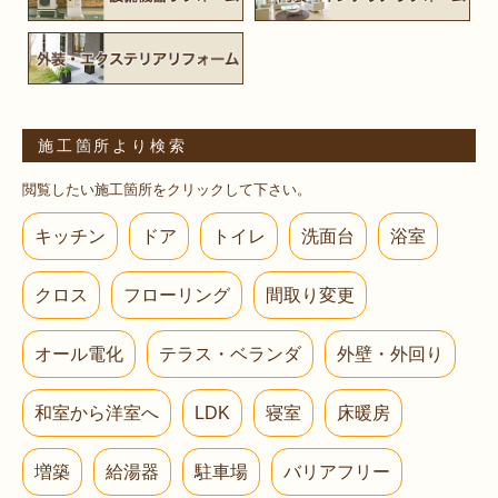
施工箇所より検索
閲覧したい施工箇所をクリックして下さい。
キッチン
ドア
トイレ
洗面台
浴室
クロス
フローリング
間取り変更
オール電化
テラス・ベランダ
外壁・外回り
和室から洋室へ
LDK
寝室
床暖房
増築
給湯器
駐車場
バリアフリー