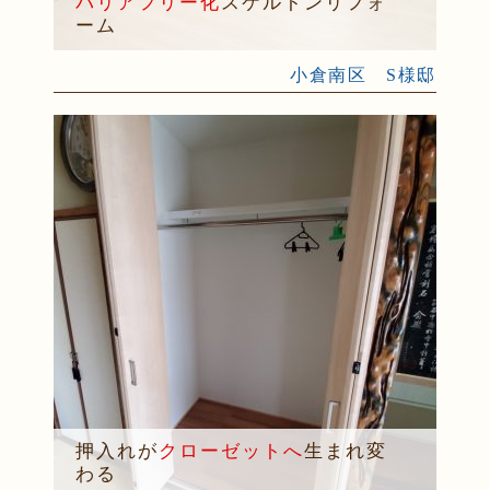
バリアフリー化
スケルトンリフォ
ーム
小倉南区 S様邸
押入れが
クローゼットへ
生まれ変
わる