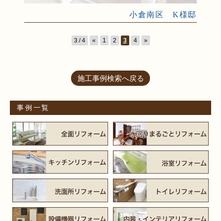
小倉南区 K様邸
3 / 4
«
1
2
3
4
»
施工事例検索へ戻る
事例一覧