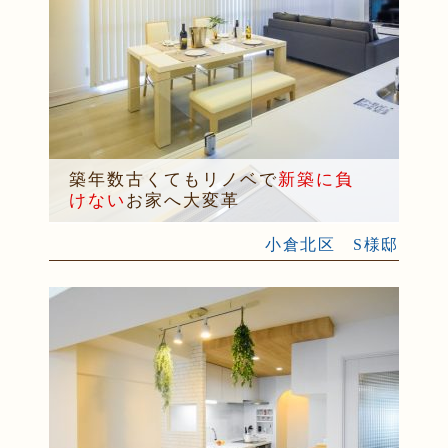
築年数古くてもリノベで
新築に負
けない
お家へ大変革
小倉北区 S様邸