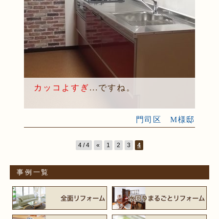
カッコよすぎ
...ですね。
門司区 M様邸
4 / 4
«
1
2
3
4
事例一覧