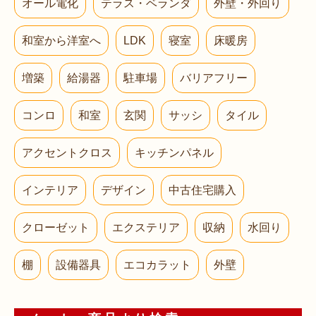
オール電化
テラス・ベランダ
外壁・外回り
和室から洋室へ
LDK
寝室
床暖房
増築
給湯器
駐車場
バリアフリー
コンロ
和室
玄関
サッシ
タイル
アクセントクロス
キッチンパネル
インテリア
デザイン
中古住宅購入
クローゼット
エクステリア
収納
水回り
棚
設備器具
エコカラット
外壁