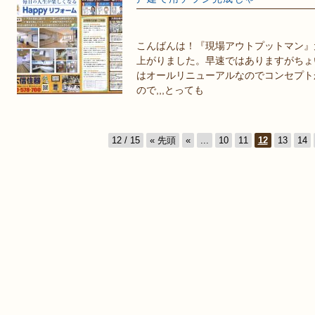
こんばんは！『現場アウトプットマン』
上がりました。早速ではありますがちょ
はオールリニューアルなのでコンセプト
ので,,,とっても
12 / 15
« 先頭
«
...
10
11
12
13
14