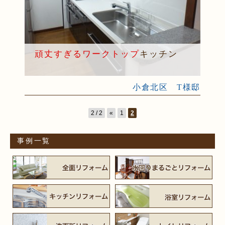
頑丈すぎるワークトップ
キッチン
小倉北区 T様邸
2 / 2
«
1
2
事例一覧