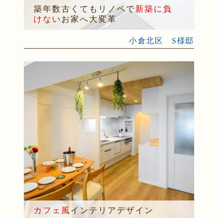
築年数古くてもリノベで
新築に負
けない
お家へ大変革
小倉北区 S様邸
カフェ風
インテリアデザイン