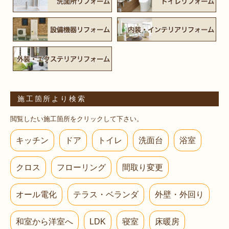
施工箇所より検索
閲覧したい施工箇所をクリックして下さい。
キッチン
ドア
トイレ
洗面台
浴室
クロス
フローリング
間取り変更
オール電化
テラス・ベランダ
外壁・外回り
和室から洋室へ
LDK
寝室
床暖房